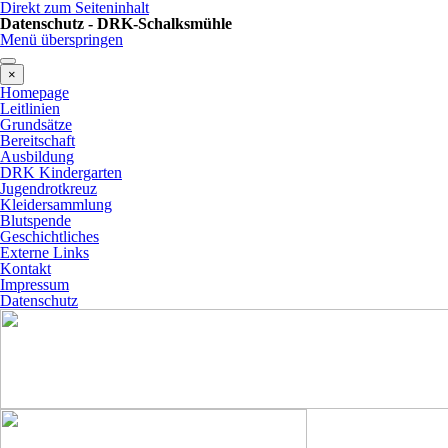
Direkt zum Seiteninhalt
Datenschutz - DRK-Schalksmühle
Menü überspringen
×
Homepage
Leitlinien
Grundsätze
Bereitschaft
Ausbildung
DRK Kindergarten
Jugendrotkreuz
Kleidersammlung
Blutspende
Geschichtliches
Externe Links
Kontakt
Impressum
Datenschutz