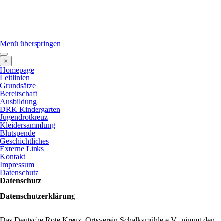
Menü überspringen
×
Homepage
Leitlinien
Grundsätze
Bereitschaft
Ausbildung
DRK Kindergarten
Jugendrotkreuz
Kleidersammlung
Blutspende
Geschichtliches
Externe Links
Kontakt
Impressum
Datenschutz
Datenschutz
Datenschutzerklärung
Das Deutsche Rote Kreuz, Ortsverein Schalksmühle e.V. nimmt den