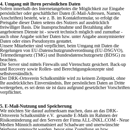
4. Umgang mit Ihren persönlichen Daten
Sofern innerhalb des Internetangebotes die Möglichkeit zur Eingabe
persönlicher oder geschäftlicher Daten (E-Mail-Adressen, Namen,
Anschriften) besteht, wie z. B. im Kontaktformular, so erfolgt die
Preisgabe dieser Daten seitens des Nutzers auf ausdrücklich
freiwilliger Basis. Die Inanspruchnahme und Bezahlung aller
angebotenen Dienste ist - soweit technisch möglich und zumutbar -
auch ohne Angabe solcher Daten bzw. unter Angabe anonymisierter
Daten oder eines Pseudonyms gestattet.
Unsere Mitarbeiter sind verpflichtet, beim Umgang mit Daten die
Regelungen von EU-Datenschutzgrundverordnung (EU-DSGVO),
Telemediengesetz (TMG) und Bundesdatenschutzgesetz (BDSG) zu
beachten.
Die
Server sind mittels Firewalls und Virenschutz gesichert. Back-up
und Recovery sowie Rollen- und Berechtigungskonzepte sind
selbstverständlich.
D
er DRK-Ortsverein Schalksmühle
wird zu keinem Zeitpunkt, ohne
Ihr ausdrückliches Einverständnis, Ihre persönlichen Daten an Dritte
weitergeben, es sei denn sie ist dazu aufgrund gesetzlicher Vorschriften
verpflichtet.
5. E-Mail-Nutzung und Speicherung
Wir möchten Sie darauf aufmerksam machen, dass an das DRK-
Ortsverein Schalksmühle e.V. gesandte E-Mails im Rahmen der
Risikominderung auf den Servern der Firma
ALL-INKL.COM - Neue
Medien Münnich
automatisiert auf Schadware und unerwünschte
Werbung untersucht werden, bevor eine Zustellung an bzw.