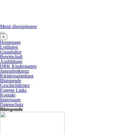
Menü überspringen
×
Homepage
Leitlinien
Grundsätze
Bereitschaft
Ausbildung
DRK Kindergarten
Jugendrotkreuz
Kleidersammlung
Blutspende
Geschichtliches
Externe Links
Kontakt
Impressum
Datenschutz
Blutspende