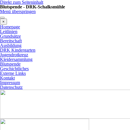
Direkt zum Seiteninhalt
Blutspende - DRK-Schalksmühle
Menü überspringen
×
Homepage
Leitlinien
Grundsätze
Bereitschaft
Ausbildung
DRK Kindergarten
Jugendrotkreuz
Kleidersammlung
Blutspende
Geschichtliches
Externe Links
Kontakt
Impressum
Datenschutz